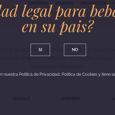
ad legal para beb
EMPRESA
MARCAS
PRODUCTOS
en su pais?
rtera de productos desarrollados y seleccio
SI
NO
ionales, específicamente adaptados a nuestr
canales y mercados.
n nuestra Política de Privacidad, Política de Cookies y tiene l
TEQUILA
GINEBRA
A