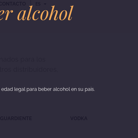
er alcohol
CONTACTO
ES
nados para los
os distribuidores,
a edad legal para beber alcohol en su pais.
GUARDIENTE
VODKA