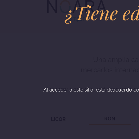
¿Tiene ed
Una amplia ca
mercados internac
Al acceder a este sitio, está deacuerdo co
RON
LICOR