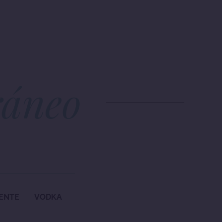
ráneo
ENTE
VODKA