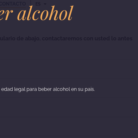
er alcohol
CONTACTO
ES
rmulario de abajo, contactaremos con usted lo antes
a edad legal para beber alcohol en su pais.