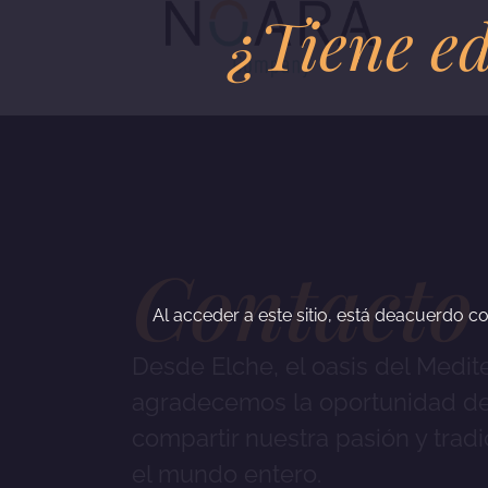
¿Tiene ed
Contacto
Al acceder a este sitio, está deacuerdo co
Desde Elche, el oasis del Medit
agradecemos la oportunidad d
compartir nuestra pasión y trad
el mundo entero.