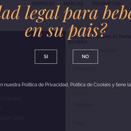
ad legal para beb
EMPRESA
MARCAS
PRODUCTOS
en su pais?
Por favor, rellene el fo
posible.
SI
NO
n nuestra Política de Privacidad, Política de Cookies y tiene l
erráneo,
e
ición con