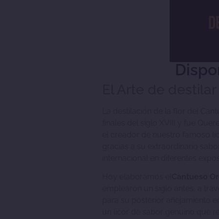
Dispo
El Arte de destilar
La destilación de la flor del C
finales del siglo XVIII y fue Que
el creador de nuestro famoso li
gracias a su extraordinario sabo
internacional en diferentes expo
Hoy elaboramos el
Cantueso O
emplearon un siglo antes, a tra
para su posterior añejamiento en
un licor de sabor genuino que ref