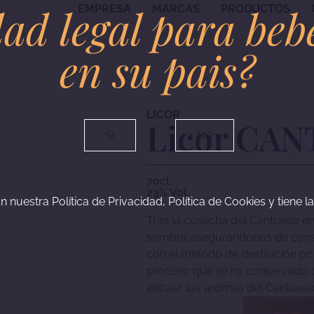
ad legal para beb
EMPRESA
MARCAS
PRODUCTOS
en su pais?
LICOR
Licor CA
SI
NO
70cl.
23% Vol.
n nuestra Política de Privacidad, Política de Cookies y tiene l
Tras la cosecha del Cantueso en
sombra asegurándonos de conser
con el método de destilación po
proceso que se ha conservado d
extraer los aromas del Cantueso