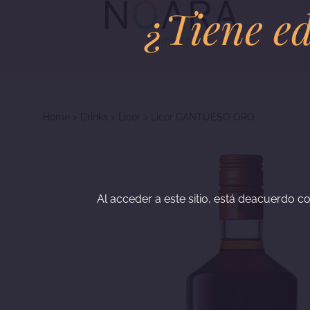
¿Tiene ed
Home
>
Drinks
>
Licor
>
Licor CANTUESO ORO
Al acceder a este sitio, está deacuerdo co