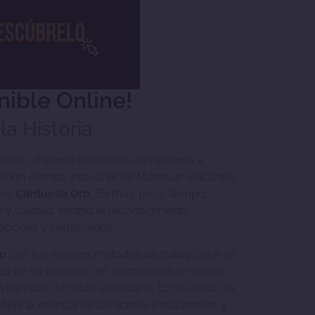
nible Online!
 la Historia
antueso, «thymus moroderi» se remonta a
remón Alonso, industrial de Monovar (Alicante),
cor
Cantueso Oro.
En muy poco tiempo,
r y calidad, recibió el reconocimiento
siciones y certámenes.
ro
con los mismos métodos de trabajo que se
vés de su destilado en alambiques de cobre
 barricas de roble americano. El resultado es
leja la esencia de los licores tradicionales y