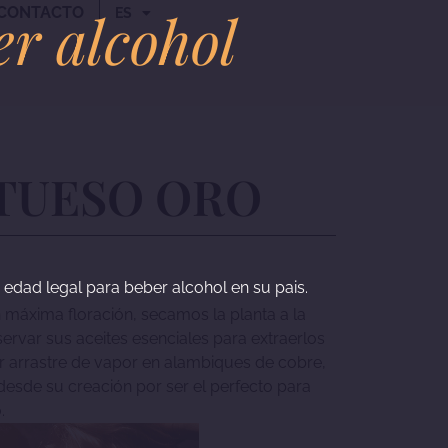
er alcohol
CONTACTO
ES
NTUESO ORO
a edad legal para beber alcohol en su pais.
 máxima floración, secamos la planta a la
var sus aceites esenciales para extraerlos
r arrastre de vapor en alambiques de cobre,
esde su creación por ser el perfecto para
.